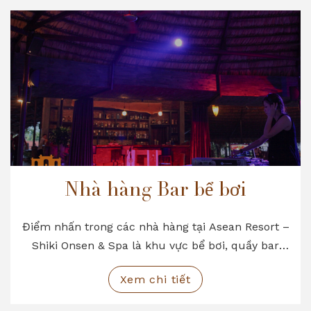
Nhà hàng Bar bể bơi
Điểm nhấn trong các nhà hàng tại Asean Resort –
Shiki Onsen & Spa là khu vực bể bơi, quầy bar
sang trọng, đẳng cấp với không gian mở tối đa
Xem chi tiết
mang lại một cảm giác mới lạ mà hầu hết các
nhà hàng khác không đáp ứng được