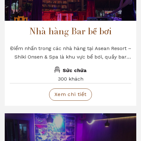
Nhà hàng Bar bể bơi
Điểm nhấn trong các nhà hàng tại Asean Resort –
Shiki Onsen & Spa là khu vực bể bơi, quầy bar
sang trọng, đẳng cấp với không gian mở tối đa
Sức chứa
mang lại một cảm giác mới lạ mà hầu hết các
300 khách
nhà hàng khác không đáp ứng được
Xem chi tiết