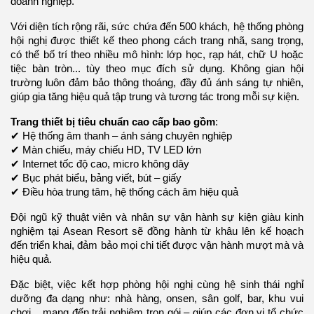
doanh nghiệp.
Với diện tích rộng rãi, sức chứa đến 500 khách, hệ thống phòng
hội nghị được thiết kế theo phong cách trang nhã, sang trọng,
có thể bố trí theo nhiều mô hình: lớp học, rạp hát, chữ U hoặc
tiệc bàn tròn... tùy theo mục đích sử dụng. Không gian hội
trường luôn đảm bảo thông thoáng, đầy đủ ánh sáng tự nhiên,
giúp gia tăng hiệu quả tập trung và tương tác trong mỗi sự kiện.
Trang thiết bị tiêu chuẩn cao cấp bao gồm
:
✔ Hệ thống âm thanh – ánh sáng chuyên nghiệp
✔ Màn chiếu, máy chiếu HD, TV LED lớn
✔ Internet tốc độ cao, micro không dây
✔ Bục phát biểu, bảng viết, bút – giấy
✔ Điều hòa trung tâm, hệ thống cách âm hiệu quả
Đội ngũ kỹ thuật viên và nhân sự vận hành sự kiện giàu kinh
nghiệm tại Asean Resort sẽ đồng hành từ khâu lên kế hoạch
đến triển khai, đảm bảo mọi chi tiết được vận hành mượt mà và
hiệu quả.
Đặc biệt, việc kết hợp phòng hội nghị cùng hệ sinh thái nghỉ
dưỡng đa dạng như: nhà hàng, onsen, sân golf, bar, khu vui
chơi... mang đến trải nghiệm trọn gói – giúp các đơn vị tổ chức