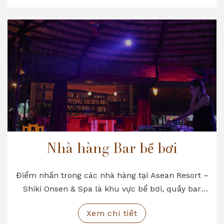
Nhà hàng Bar bể bơi
Điểm nhấn trong các nhà hàng tại Asean Resort –
Shiki Onsen & Spa là khu vực bể bơi, quầy bar
sang trọng, đẳng cấp với không gian mở tối đa
Xem chi tiết
mang lại một cảm giác mới lạ mà hầu hết các