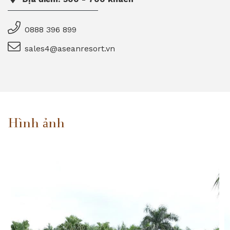
0888 396 899
sales4@aseanresort.vn
Hình ảnh