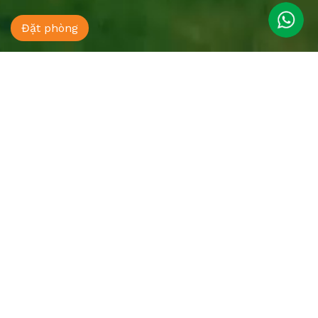
Đặt phòng
Asean Resort - Shiki Onsen &
Spa
Add: Quốc lộ 21A - Hòa Lạc - Thạch Thất - Hà Nội
Phone:
0888 396 899
Hotline:
0888 396 899