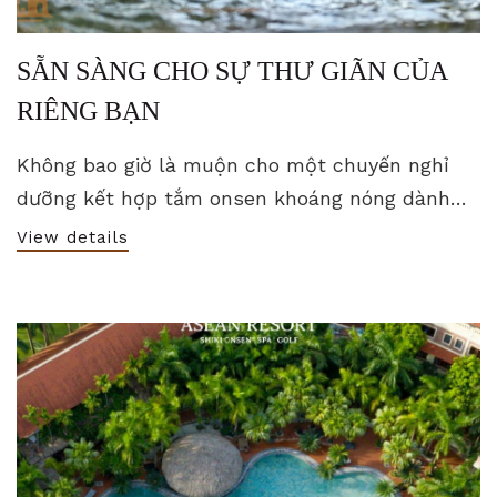
SẴN SÀNG CHO SỰ THƯ GIÃN CỦA
RIÊNG BẠN
Không bao giờ là muộn cho một chuyến nghỉ
dưỡng kết hợp tắm onsen khoáng nóng dành
cho bản thân và gia đình.
View details